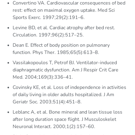
Convertino VA. Cardiovascular consequences of bed
rest: effect on maximal oxygen uptake. Med Sci
Sports Exerc. 1997;29(2):191–6.
Levine BD, et al. Cardiac atrophy after bed rest.
Circulation. 1997;96(2):517–25.
Dean E. Effect of body position on pulmonary
function. Phys Ther. 1985;65(5):613–8.
Vassilakopoulos T, Petrof BJ. Ventilator-induced
diaphragmatic dysfunction. Am J Respir Crit Care
Med. 2004;169(3):336–41.
Covinsky KE, et al. Loss of independence in activities
of daily living in older adults hospitalized. J Am
Geriatr Soc. 2003;51(4):451–8.
Leblanc A, et al. Bone mineral and lean tissue loss
after long duration space flight. J Musculoskelet
Neuronal Interact. 2000;1(2):157–60.