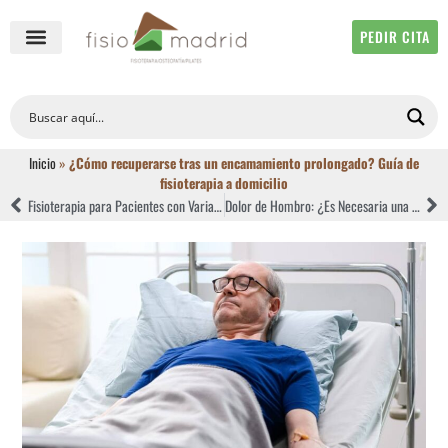
PEDIR CITA
QUIÉNES SOMOS
FISIOTERAPIA ONLINE
Inicio
»
¿Cómo recuperarse tras un encamamiento prolongado? Guía de
fisioterapia a domicilio
Fisioterapia para Pacientes con Varias Patologías: Cómo Priorizar tu Salud en Casa
Dolor de Hombro: ¿Es Necesaria una Resonancia? Guía de Fisioterapia a domicilio en Madrid