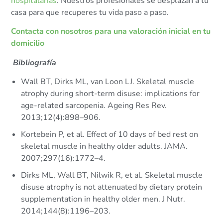
hospitalarias
. Nuestros profesionales se desplazan a tu
casa para que recuperes tu vida paso a paso.
Contacta con nosotros para una valoración inicial en tu
domicilio
Bibliografía
Wall BT, Dirks ML, van Loon LJ. Skeletal muscle
atrophy during short-term disuse: implications for
age-related sarcopenia. Ageing Res Rev.
2013;12(4):898–906.
Kortebein P, et al. Effect of 10 days of bed rest on
skeletal muscle in healthy older adults. JAMA.
2007;297(16):1772–4.
Dirks ML, Wall BT, Nilwik R, et al. Skeletal muscle
disuse atrophy is not attenuated by dietary protein
supplementation in healthy older men. J Nutr.
2014;144(8):1196–203.