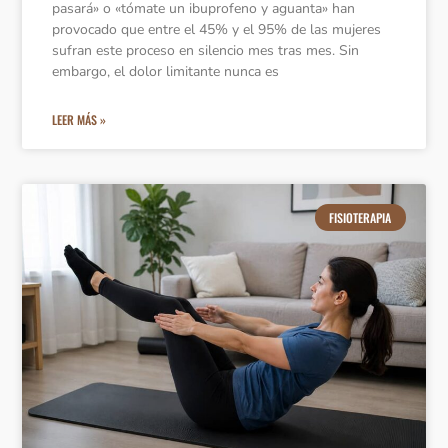
pasará» o «tómate un ibuprofeno y aguanta» han
provocado que entre el 45% y el 95% de las mujeres
sufran este proceso en silencio mes tras mes. Sin
embargo, el dolor limitante nunca es
LEER MÁS »
FISIOTERAPIA