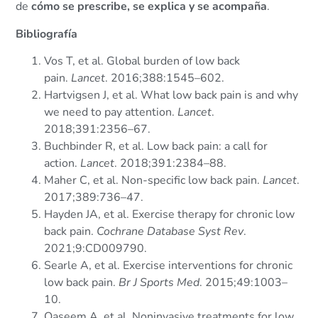
de
cómo se prescribe, se explica y se acompaña
.
Bibliografía
Vos T, et al. Global burden of low back
pain.
Lancet
. 2016;388:1545–602.
Hartvigsen J, et al. What low back pain is and why
we need to pay attention.
Lancet
.
2018;391:2356–67.
Buchbinder R, et al. Low back pain: a call for
action.
Lancet
. 2018;391:2384–88.
Maher C, et al. Non-specific low back pain.
Lancet
.
2017;389:736–47.
Hayden JA, et al. Exercise therapy for chronic low
back pain.
Cochrane Database Syst Rev
.
2021;9:CD009790.
Searle A, et al. Exercise interventions for chronic
low back pain.
Br J Sports Med
. 2015;49:1003–
10.
Qaseem A, et al. Noninvasive treatments for low