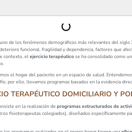
 uno de los fenómenos demográficos más relevantes del siglo 
erioro funcional, fragilidad y dependencia, factores que afect
e contexto, el
ejercicio terapéutico
se ha consolidado como una
o.
amos el hogar del paciente en un espacio de salud. Entendem
fío; por ello, llevamos programas basados en la evidencia dire
ICIO TERAPÉUTICO DOMICILIARIO Y PO
nsiste en la realización de
programas estructurados de activid
os fisioterapeutas colegiados), diseñados específicamente para
ue los programas realizados en el propio hogar tienen una
efic