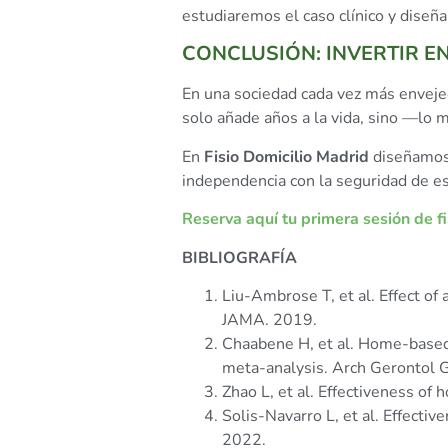
estudiaremos el caso clínico y diseñ
CONCLUSIÓN: INVERTIR E
En una sociedad cada vez más envejeci
solo añade años a la vida, sino —l
En
Fisio Domicilio Madrid
diseñamos 
independencia con la seguridad de e
Reserva aquí tu primera sesión de fis
BIBLIOGRAFÍA
Liu-Ambrose T, et al. Effect o
JAMA. 2019.
Chaabene H, et al. Home-based 
meta-analysis. Arch Gerontol G
Zhao L, et al. Effectiveness of
Solis-Navarro L, et al. Effecti
2022.