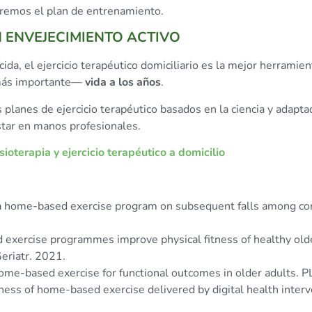
aremos el plan de entrenamiento.
N ENVEJECIMIENTO ACTIVO
da, el ejercicio terapéutico domiciliario es la mejor herramie
o más importante—
vida a los años
.
planes de ejercicio terapéutico basados en la ciencia y adapta
star en manos profesionales.
ioterapia y ejercicio terapéutico a domicilio
f a home-based exercise program on subsequent falls among c
exercise programmes improve physical fitness of healthy olde
eriatr. 2021.
 home-based exercise for functional outcomes in older adults.
veness of home-based exercise delivered by digital health inter