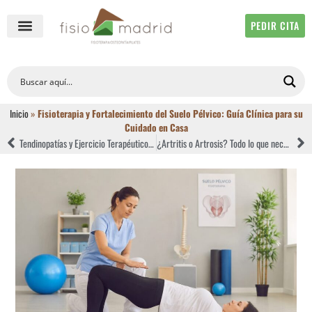
PEDIR CITA
QUIÉNES SOMOS
FISIOTERAPIA ONLINE
Inicio
»
Fisioterapia y Fortalecimiento del Suelo Pélvico: Guía Clínica para su
Cuidado en Casa
Tendinopatías y Ejercicio Terapéutico: Cómo recuperar tu tendón sin salir de casa
¿Artritis o Artrosis? Todo lo que necesitas saber (y cómo la fisioterapia a domicilio marca la diferencia)