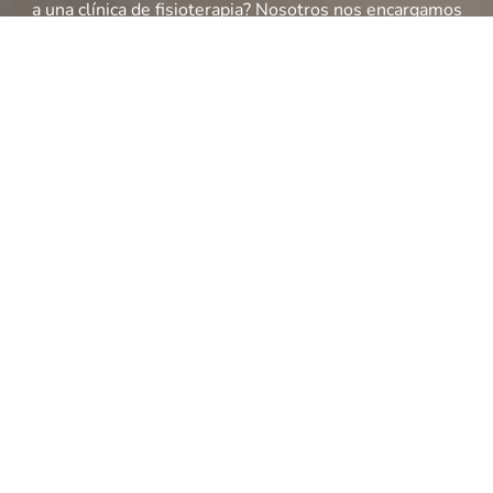
a una clínica de fisioterapia? Nosotros nos encargamos
de todo, nos desplazamos a tu domicilio en Madrid y
alrededores y realizamos el tratamiento que necesitas.
Contáctanos para programar una consulta inicial.
¡Nos adaptamos a tus necesidades!
PEDIR CITA