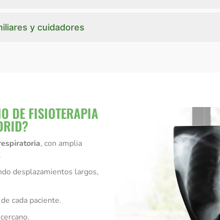
liares y cuidadores
O DE FISIOTERAPIA
DRID?
respiratoria
, con amplia
.
ndo desplazamientos largos,
de cada paciente.
cercano.