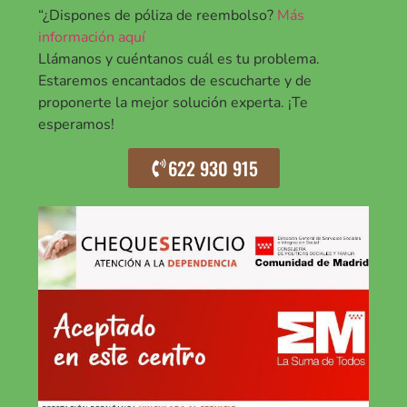
“¿Dispones de póliza de reembolso?
Más
información aquí
Llámanos y cuéntanos cuál es tu problema.
Estaremos encantados de escucharte y de
proponerte la mejor solución experta. ¡Te
esperamos!
622 930 915