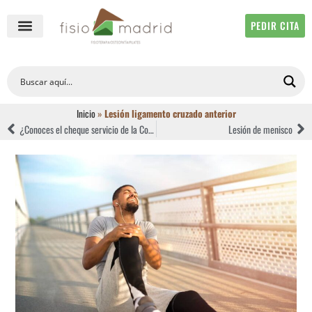
PEDIR CITA
QUIÉNES SOMOS
FISIOTERAPIA ONLINE
Inicio
»
Lesión ligamento cruzado anterior
¿Conoces el cheque servicio de la Comunidad de Madrid?
Lesión de menisco