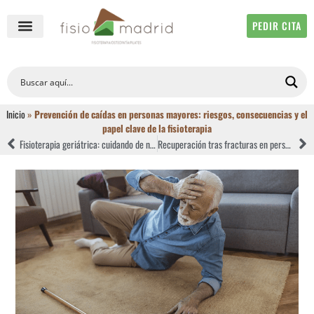
PEDIR CITA
QUIÉNES SOMOS
FISIOTERAPIA ONLINE
Inicio
»
Prevención de caídas en personas mayores: riesgos, consecuencias y el
papel clave de la fisioterapia
Fisioterapia geriátrica: cuidando de nuestros mayores y mejorando su calidad de vida
Recuperación tras fracturas en personas mayores: riesgos, rehabilitación y el papel clave de la fisioterapia