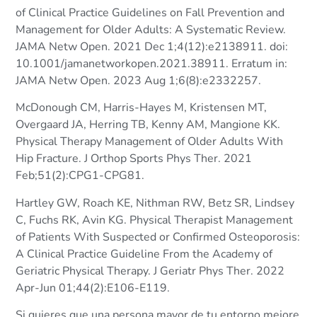
of Clinical Practice Guidelines on Fall Prevention and
Management for Older Adults: A Systematic Review.
JAMA Netw Open. 2021 Dec 1;4(12):e2138911. doi:
10.1001/jamanetworkopen.2021.38911. Erratum in:
JAMA Netw Open. 2023 Aug 1;6(8):e2332257.
McDonough CM, Harris-Hayes M, Kristensen MT,
Overgaard JA, Herring TB, Kenny AM, Mangione KK.
Physical Therapy Management of Older Adults With
Hip Fracture. J Orthop Sports Phys Ther. 2021
Feb;51(2):CPG1-CPG81.
Hartley GW, Roach KE, Nithman RW, Betz SR, Lindsey
C, Fuchs RK, Avin KG. Physical Therapist Management
of Patients With Suspected or Confirmed Osteoporosis:
A Clinical Practice Guideline From the Academy of
Geriatric Physical Therapy. J Geriatr Phys Ther. 2022
Apr-Jun 01;44(2):E106-E119.
Si quieres que una persona mayor de tu entorno mejore