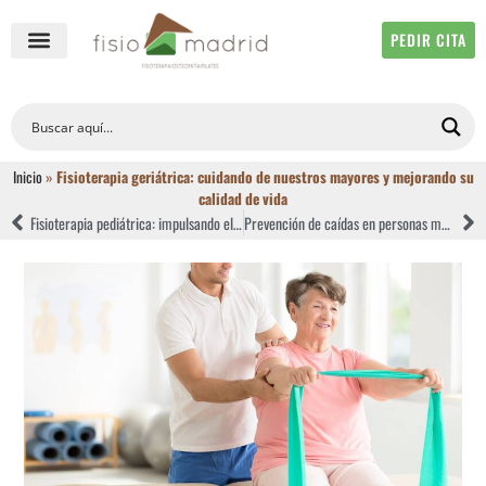
PEDIR CITA
QUIÉNES SOMOS
FISIOTERAPIA ONLINE
Inicio
»
Fisioterapia geriátrica: cuidando de nuestros mayores y mejorando su
calidad de vida
Fisioterapia pediátrica: impulsando el desarrollo motor en niños y niñas con y sin patología
Prevención de caídas en personas mayores: riesgos, consecuencias y el papel clave de la fisioterapia