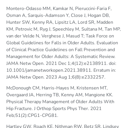
Montero-Odasso MM, Kamkar N, Pieruccini-Faria F,
Osman A, Sarquis-Adamson Y, Close J, Hogan DB,
Hunter SW, Kenny RA, Lipsitz LA, Lord SR, Madden
KM, Petrovic M, Ryg J, Speechley M, Sultana M, Tan MP,
van der Velde N, Verghese J, Masud T; Task Force on
Global Guidelines for Falls in Older Adults. Evaluation
of Clinical Practice Guidelines on Fall Prevention and
Management for Older Adults: A Systematic Review.
JAMA Netw Open. 2021 Dec 1;4(12):e2138911. doi:
10.1001/jamanetworkopen.2021.38911. Erratum in:
JAMA Netw Open. 2023 Aug 1;6(8):e2332257.
McDonough CM, Harris-Hayes M, Kristensen MT,
Overgaard JA, Herring TB, Kenny AM, Mangione KK.
Physical Therapy Management of Older Adults With
Hip Fracture. J Orthop Sports Phys Ther. 2021
Feb;51(2):CPG1-CPG81.
Hartley GW, Roach KE, Nithman RW, Betz SR, Lindsey