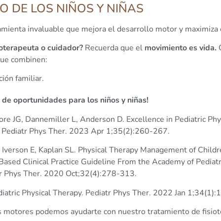
O DE LOS NIÑOS Y NIÑAS
ramienta invaluable que mejora el desarrollo motor y maximiza e
sioterapeuta o cuidador?
Recuerda que el
movimiento es vida.
C
que combinen:
ión familiar.
o de oportunidades para los niños y niñas!
re JG, Dannemiller L, Anderson D. Excellence in Pediatric Phy
Pediatr Phys Ther. 2023 Apr 1;35(2):260-267.
, Iverson E, Kaplan SL. Physical Therapy Management of Chil
Based Clinical Practice Guideline From the Academy of Pediatr
tr Phys Ther. 2020 Oct;32(4):278-313.
atric Physical Therapy. Pediatr Phys Ther. 2022 Jan 1;34(1):1
s motores podemos ayudarte con nuestro tratamiento de fisioter