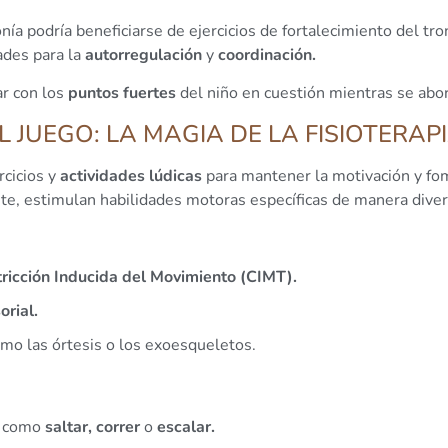
nía podría beneficiarse de ejercicios de fortalecimiento del tr
ades para la
autorregulación
y
coordinación.
ar con los
puntos fuertes
del niño en cuestión mientras se abor
 JUEGO: LA MAGIA DE LA FISIOTERAP
rcicios y
actividades lúdicas
para mantener la motivación y fom
e, estimulan habilidades motoras específicas de manera divert
tricción Inducida del Movimiento (CIMT).
rial.
mo las órtesis o los exoesqueletos.
s como
saltar, correr
o
escalar.