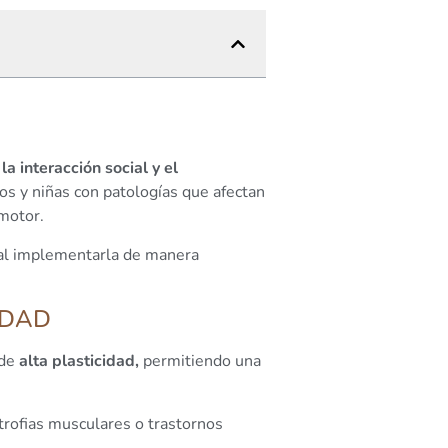
a interacción social y el
ños y niñas con patologías que afectan
 motor.
cial implementarla de manera
IDAD
 de
alta plasticidad,
permitiendo una
strofias musculares o trastornos