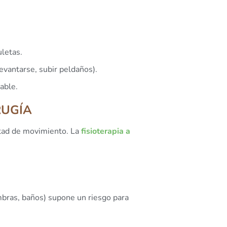
letas.
levantarse, subir peldaños).
able.
RUGÍA
ultad de movimiento. La
fisioterapia a
mbras, baños) supone un riesgo para