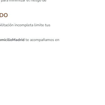
para minimizar el riesgo de
ADO
litación incompleta limite tus
omicilioMadrid
te acompañamos en