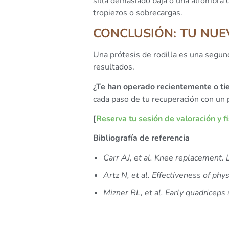
silla demasiado baja o una alfombra d
tropiezos o sobrecargas.
CONCLUSIÓN: TU NUE
Una prótesis de rodilla es una segun
resultados.
¿Te han operado recientemente o ti
cada paso de tu recuperación con un p
[
Reserva tu sesión de valoración y f
Bibliografía de referencia
Carr AJ, et al. Knee replacement. 
Artz N, et al. Effectiveness of ph
Mizner RL, et al. Early quadriceps 