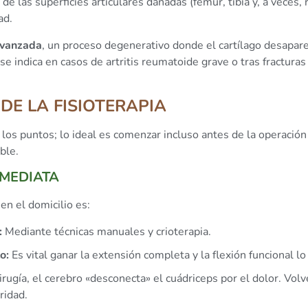
 de las superficies articulares dañadas (fémur, tibia y, a veces,
ad.
avanzada
, un proceso degenerativo donde el cartílago desapar
se indica en casos de artritis reumatoide grave o tras fractura
 DE LA FISIOTERAPIA
 los puntos; lo ideal es comenzar incluso antes de la operación 
ble.
NMEDIATA
en el domicilio es:
:
Mediante técnicas manuales y crioterapia.
o:
Es vital ganar la extensión completa y la flexión funcional lo 
irugía, el cerebro «desconecta» el cuádriceps por el dolor. Volv
ridad.