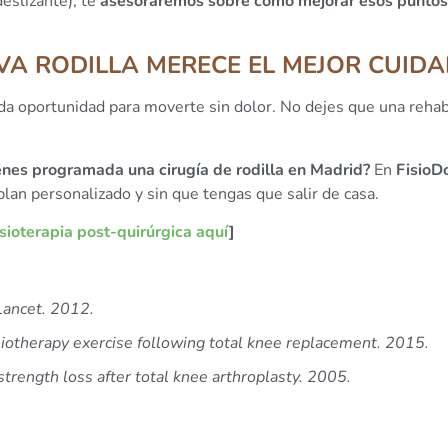
eslizante), te
asesoraremos sobre cómo mejorar esos puntos
VA RODILLA MERECE EL MEJOR CUID
da oportunidad para moverte sin dolor. No dejes que una rehabi
enes programada una cirugía de rodilla en Madrid?
En
FisioD
lan personalizado y sin que tengas que salir de casa.
isioterapia post-quirúrgica aquí
]
Lancet. 2012.
ysiotherapy exercise following total knee replacement. 2015.
strength loss after total knee arthroplasty. 2005.