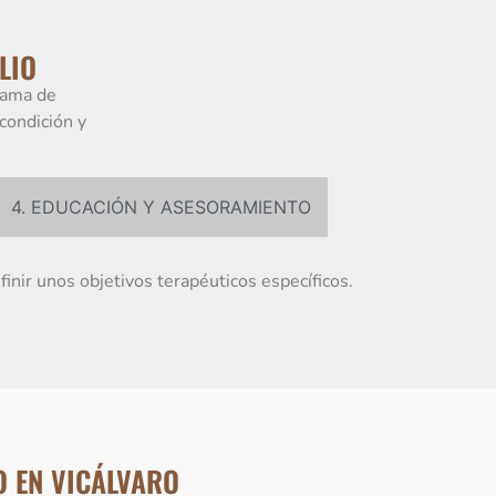
LIO
rama de
condición y
4. EDUCACIÓN Y ASESORAMIENTO
inir unos objetivos terapéuticos específicos.
O EN VICÁLVARO