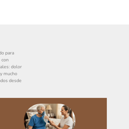
do para
o con
ales: dolor
a y mucho
tados desde