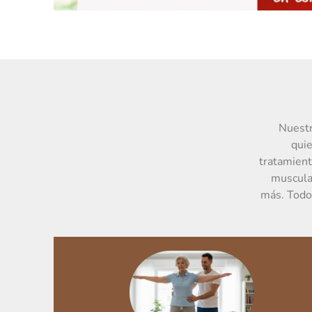
Nuest
quie
tratamient
muscular
más. Todo 